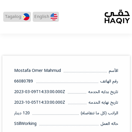
Tagalog
English
الأسم
Mostafa Omer Mahmud
رقم الهاتف
66080789
تاريخ بدايه الخدمه
2023-03-09T14:33:00.000Z
تاريخ نهايه الخدمه
2023-10-05T14:33:00.000Z
الراتب (كل ما تتقاضاه)
120 دينار
حاله العمل
StillWorking