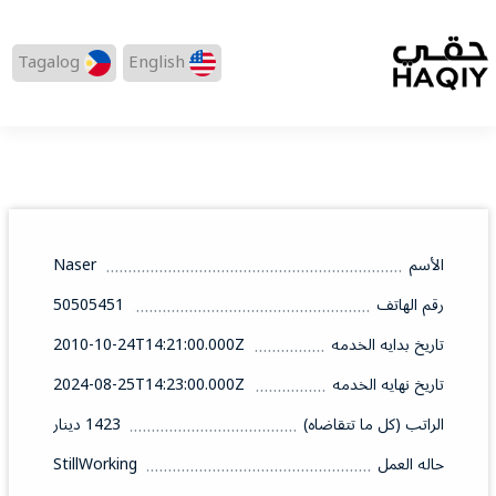
Tagalog
English
الأسم
Naser
رقم الهاتف
50505451
تاريخ بدايه الخدمه
2010-10-24T14:21:00.000Z
تاريخ نهايه الخدمه
2024-08-25T14:23:00.000Z
الراتب (كل ما تتقاضاه)
1423 دينار
حاله العمل
StillWorking