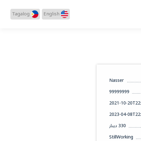
Tagalog
English
Nasser
99999999
2021-10-20T22:
2023-04-08T22:
330 دينار
StillWorking