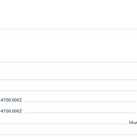
47:00.000Z
47:00.000Z
ضاه)