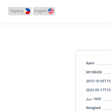
Tagalog
English
Rami
66108426
2015-10-05T15:
2023-05-17T15:
1600 دينار
Resigned