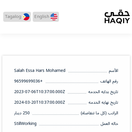
Tagalog
English
الأسم
Salah Essa Hars Mohamed
رقم الهاتف
+96599699036
تاريخ بدايه الخدمه
2023-07-06T10:37:00.000Z
تاريخ نهايه الخدمه
2024-03-20T10:37:00.000Z
الراتب (كل ما تتقاضاه)
250 دينار
حاله العمل
StillWorking