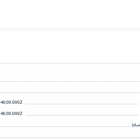
46:00.000Z
46:00.000Z
ضاه)