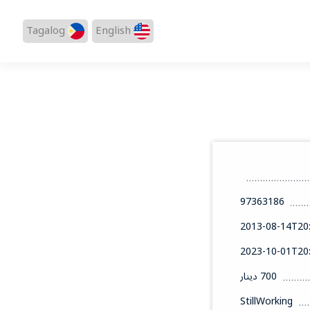
Tagalog
English
97363186
2013-08-14T20:
2023-10-01T20:
700 دينار
StillWorking