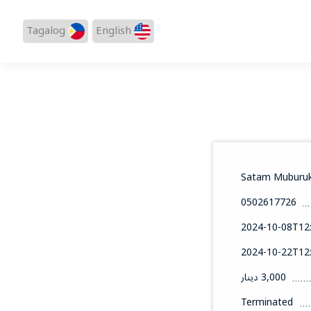
Tagalog
English
Satam Muburu
0502617726
2024-10-08T12:
2024-10-22T12:
3,000 دينار
Terminated