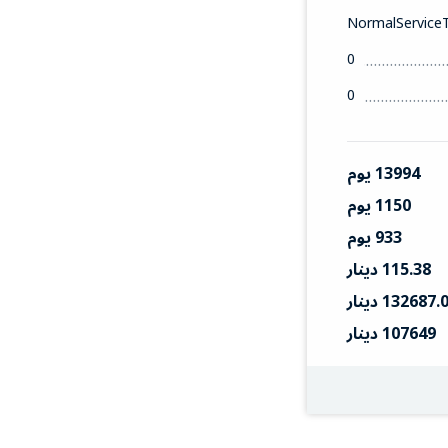
NormalService
0
0
13994 يوم
1150 يوم
933 يوم
115.38 دينار
132687. دينار
107649 دينار