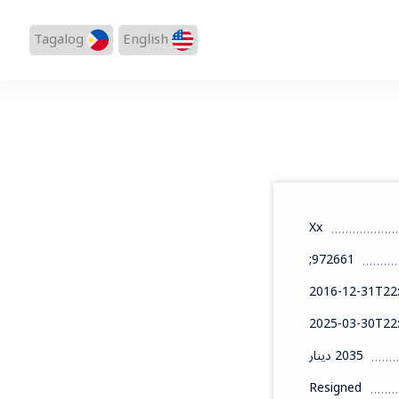
Tagalog
English
Xx
972661;
2016-12-31T22:
2025-03-30T22:
2035 دينار
Resigned