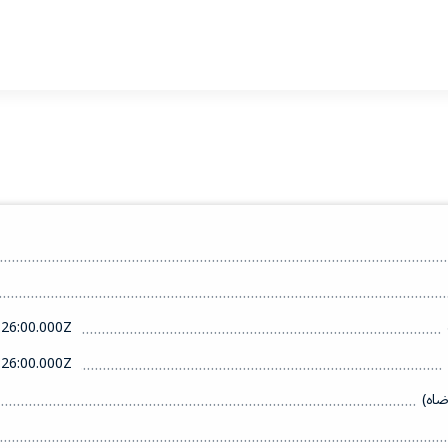
26:00.000Z
26:00.000Z
ضاه)